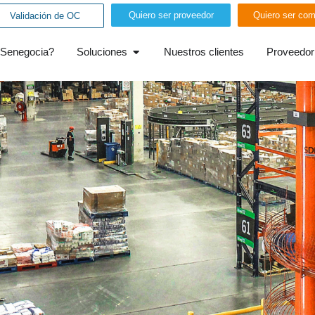
Quiero ser proveedor
Quiero ser com
Validación de OC
 Senegocia?
Soluciones
Nuestros clientes
Proveedor