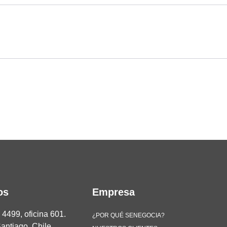
os
Empresa
4499, oficina 601.
¿POR QUÉ SENEGOCIA?
antiago, Chile.