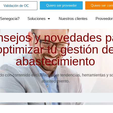
Quiero ser proveedor
Quiero ser com
Validación de OC
 Senegocia?
Soluciones
Nuestros clientes
Proveedor
sejos y novedades p
optimizar tu gestión d
abastecimiento
o con contenido exclusivo sobre tendencias, herramientas y so
abastecimiento.