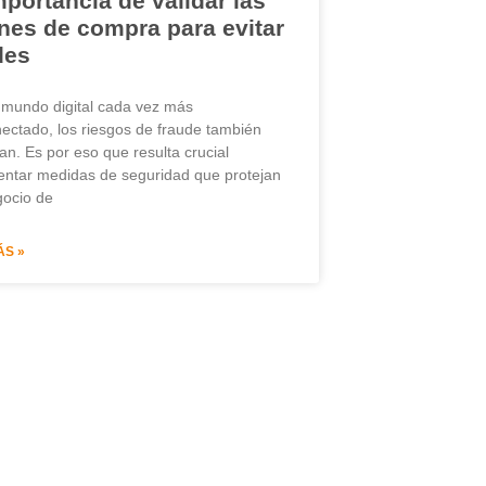
mportancia de validar las
nes de compra para evitar
des
mundo digital cada vez más
nectado, los riesgos de fraude también
n. Es por eso que resulta crucial
ntar medidas de seguridad que protejan
gocio de
ÁS »