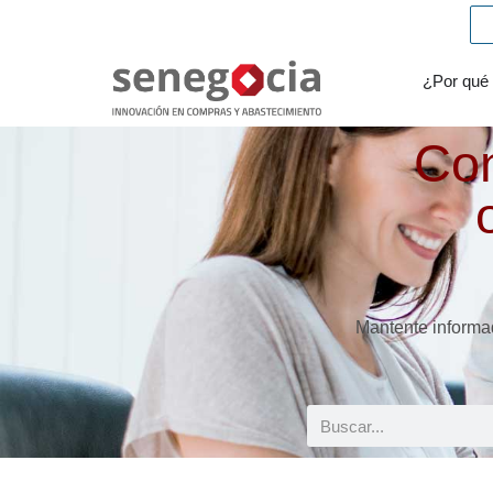
¿Por qué
Con
Mantente informad