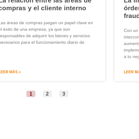
La relación entre las áreas de
La i
compras y el cliente interno
órde
frau
Las áreas de compras juegan un papel clave en
el éxito de una empresa, ya que son
Con un 
responsables de adquirir los bienes y servicios
interco
necesarios para el funcionamiento diario de
aumenta
impleme
a tu ne
LEER MÁS »
LEER M
1
2
3