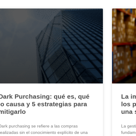
Dark Purchasing: qué es, qué
La i
lo causa y 5 estrategias para
los 
mitigarlo
una 
Dark purchasing se refiere a las compras
La gest
realizadas sin el conocimiento explícito de una
fundame