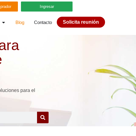
prador
Ingresar
Solicita reunión
Blog
Contacto
ara
e
luciones para el